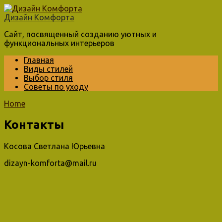
Перейти
к
Дизайн Комфорта
контенту
Сайт, посвященный созданию уютных и
функциональных интерьеров
Главная
Виды стилей
Выбор стиля
Советы по уходу
Home
Контакты
Косова Светлана Юрьевна
dizayn-komforta@mail.ru