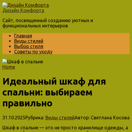
Перейти
к
Дизайн Комфорта
контенту
Сайт, посвященный созданию уютных и
функциональных интерьеров
Главная
Виды стилей
Выбор стиля
Советы по уходу
Home
Идеальный шкаф для
спальни: выбираем
правильно
31.10.2025
Рубрика:
Виды стилей
Автор:
Светлана Косова
Шкаф в спальне — это не просто хранилище одежды, а