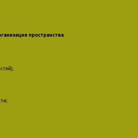
рганизация пространства
стей);
.
ти;