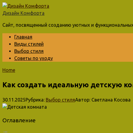
Перейти
к
Дизайн Комфорта
контенту
Сайт, посвященный созданию уютных и функциональных
Главная
Виды стилей
Выбор стиля
Советы по уходу
Home
Как создать идеальную детскую к
30.11.2025
Рубрика:
Выбор стиля
Автор:
Светлана Косова
Оглавление